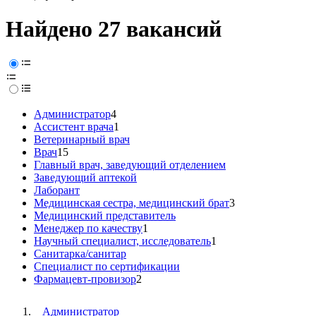
Найдено 27 вакансий
Администратор
4
Ассистент врача
1
Ветеринарный врач
Врач
15
Главный врач, заведующий отделением
Заведующий аптекой
Лаборант
Медицинская сестра, медицинский брат
3
Медицинский представитель
Менеджер по качеству
1
Научный специалист, исследователь
1
Санитарка/санитар
Специалист по сертификации
Фармацевт-провизор
2
Администратор