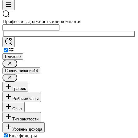
Профессия, должность или компания
Елизово
Специализации
14
График
Рабочие часы
Опыт
Тип занятости
Уровень дохода
Ещё фильтры