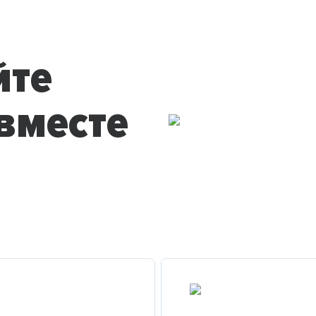
йте
вместе