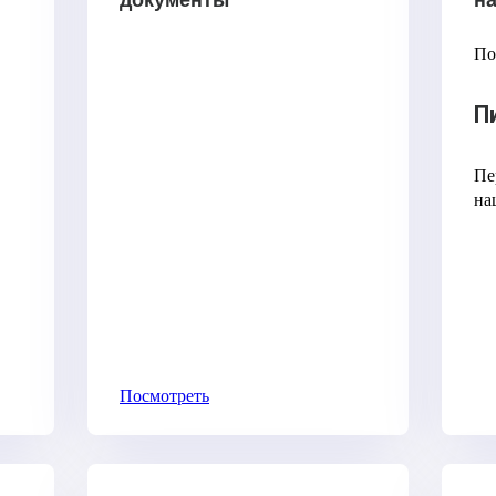
документы
н
По
П
Пе
на
Посмотреть