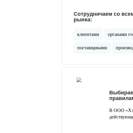
Сотрудничаем со все
рынка:
клиентами
органами го
поставщиками
произво
Выбирае
правила
В ООО «Хэд
действующе