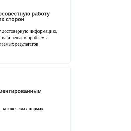
осовестную работу
их сторон
гу достоверную информацию,
ства и решаем проблемы
лаемых результатов
аментированным
ы на ключевых нормах