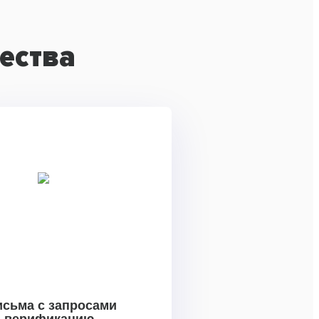
ества
исьма с запросами