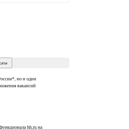
сети
России*, но и один
движения вакансий
функционала hh.ru на