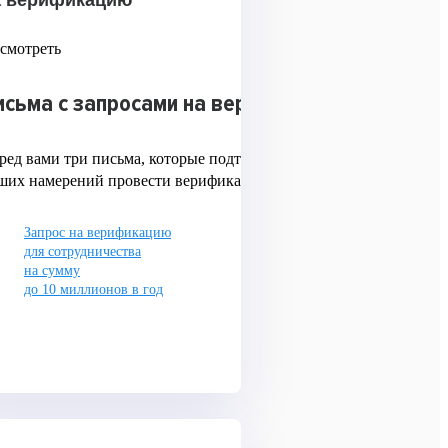
а верификацию
смотреть
исьма с запросами на верификацию
ред вами три письма, которые подтверждают серьезность
ших намерений провести верификацию
Запрос на верификацию
Запрос на верификацию
для сотрудничества
для сотрудничества
на сумму
на сумму более
до 10 миллионов в год
10 миллионов в год