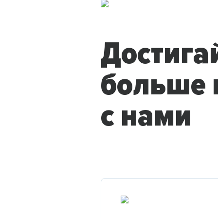
Достига
больше 
с нами