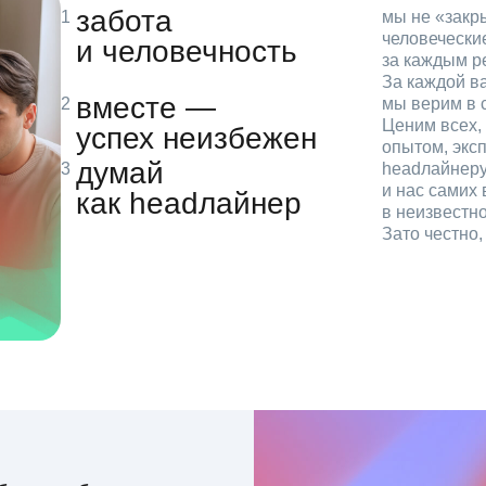
забота
мы не «зак
человечески
и человечность
за каждым р
За каждой в
вместе —
мы верим в с
Ценим всех, 
успех неизбежен
опытом, эксп
думай
headлайнеру
и нас самих 
как headлайнер
в неизвестн
Зато честно