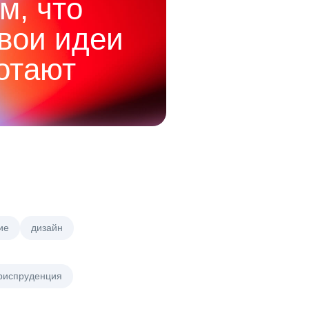
м, что
твои идеи
отают
ие
дизайн
риспруденция