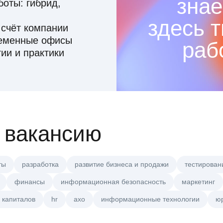
знае
оты: гибрид,
здесь 
 счёт компании
ременные офисы
раб
ии и практики
 вакансию
ты
разработка
развитие бизнеса и продажи
тестирован
финансы
информационная безопасность
маркетинг
 капиталов
hr
axo
информационные технологии
ю