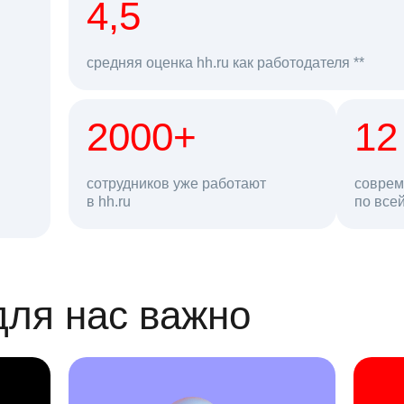
рд
4,5
средняя оценка hh.ru как работодателя **
2000+
68 млн
12
сотрудников уже работают
соврем
в hh.ru
резюме в базе
по все
ансии
для нас важно