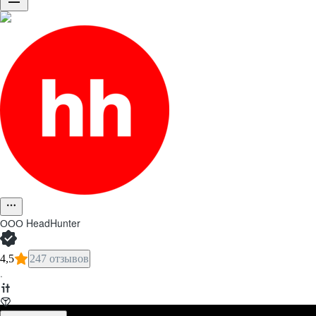
ООО
HeadHunter
4,5
247 отзывов
·