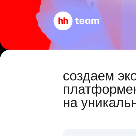
создаем эк
платформен
на уникаль