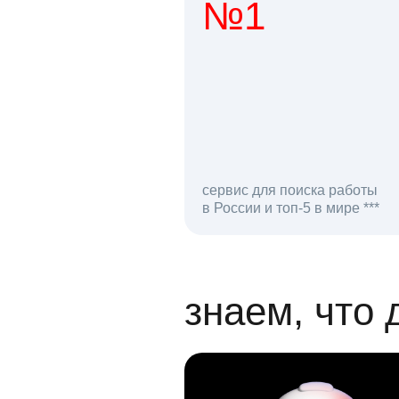
№1
1 мл
сервис для поиска работы
в России и топ-5 в мире ***
откликов на вак
знаем, что 