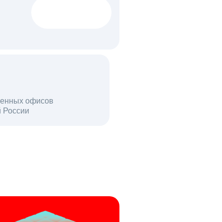
1522 тыс
вакансий
18 млн
енных офисов
й России
пользователей в день