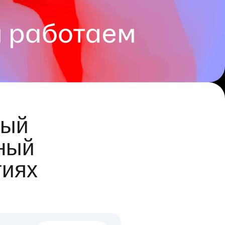
ый
ный
гиях