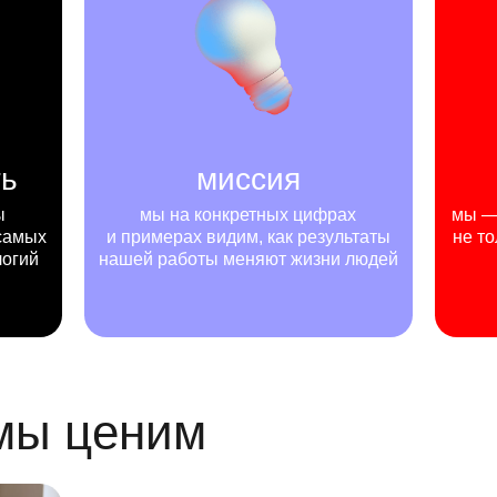
ть
миссия
ы
мы на конкретных цифрах
мы — 
самых
и примерах видим, как результаты
не то
логий
нашей работы меняют жизни людей
 мы ценим