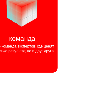
команда
команда экспертов, где ценят
лько результат, но и друг друга