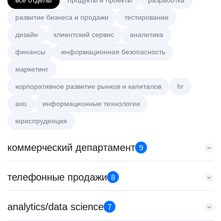
все отделы
продукты и проекты
разработка
развитие бизнеса и продажи
тестирование
дизайн
клиентский сервис
аналитика
финансы
информационная безопасность
маркетинг
корпоративное развитие рынков и капиталов
hr
axo
информационные технологии
юриспруденция
коммерческий департамент
9
Менеджер по работе с ключевыми клиентами (КАМ)
телефонные продажи
8
HeadHunter::Коммерческий департамент
6 авг. 2026
Менеджер по продажам B2B (сегмент SMB)
analytics/data science
з/п не указана
7
HeadHunter::Телефонные продажи
Москва