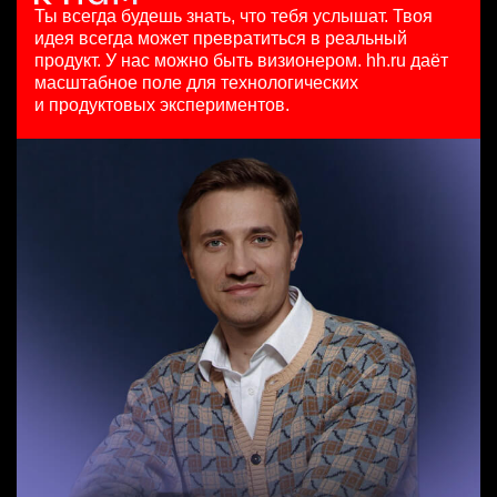
HeadHunter::Коммерческий департамент
10000000 so'm
29 июл. 2026
Ты всегда будешь знать, что тебя услышат.
Твоя
3 авг. 2026
Ташкент
з/п не указана
идея всегда может превратиться в реальный
SMM-менеджер
з/п не указана
Москва
продукт.
У нас можно быть визионером. hh.ru даёт
HeadHunter::Департамент маркетинга
Москва
масштабное поле для технологических
Менеджер по продажам крупному бизнесу
15 июл. 2026
и продуктовых экспериментов.
HeadHunter::Телефонные продажи
з/п не указана
Аналитик данных (направление Enterprise продаж)
29 июл. 2026
Ташкент
HeadHunter::Коммерческий департамент
з/п не указана
вчера
Ташкент
з/п не указана
Москва