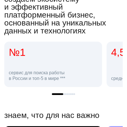
и эффективный
платформенный бизнес,
основанный на уникальных
данных и технологиях
4,5
2
сотр
средняя оценка hh.ru как работодателя **
в hh.
знаем, что для нас важно