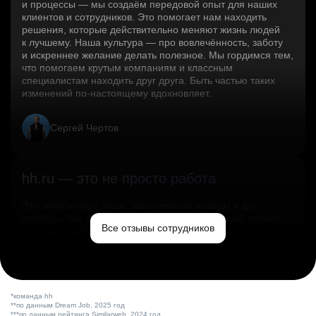
и процессы — мы создаём передовой опыт для наших
клиентов и сотрудников. Это помогает нам находить
решения, которые действительно меняют жизнь людей
к лучшему. Наша культура — про вовлечённость, заботу
и искреннее желание делать полезное. Мы гордимся тем,
что помогаем крутым компаниям и классным
специалистам находить друг друга. Быть частью таких
изменений по‑настоящему вдохновляет.
Сергей Чертов
hh.ru — это не просто работа
Это эмпатичные люди, заслуженные победы и дух
свободы. Мы помогаем миру и создаём лучший сервис
Все отзывы сотрудников
по поиску работы в стране.
Ольга Емельянова
*команда hh
**по данным Dream Job, 2025 год
***по данным рейтинга Similarweb, 2024 год