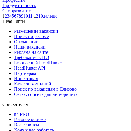
Профессии
Продуктивность
Саморазвитие
1
2
3
4
5
6
7
8
9
10
11
...
210
дальше
HeadHunter
Размещение вакансий
Поиск по резюме
О компании
Наши вакансии
Реклама на сайте
Требования к ПО
Безопасный HeadHunter
HeadHunter API
Партнерам
Инвесторам
Каталог компаний
Поиск по вакансиям в Елизово
Сетка: соцсеть для нетворкинга
Соискателям
hh PRO
Готовое резюме
Все сервисы
Хочу у вас работать